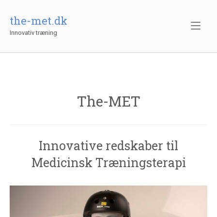
Gå
til
the-met.dk
indhold
Innovativ træning
The-MET
Innovative redskaber til
Medicinsk Træningsterapi