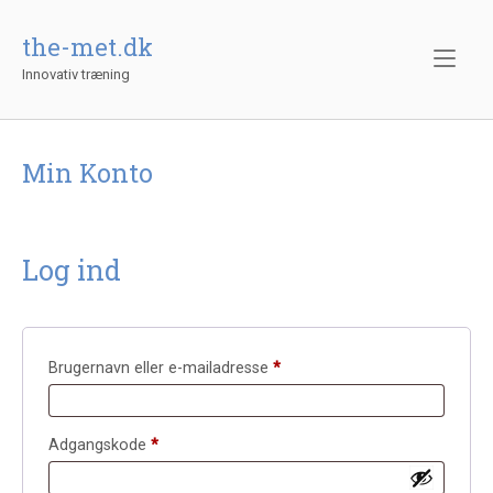
Gå
til
the-met.dk
indhold
Innovativ træning
Min Konto
Log ind
Påkrævet
Brugernavn eller e-mailadresse
*
Påkrævet
Adgangskode
*