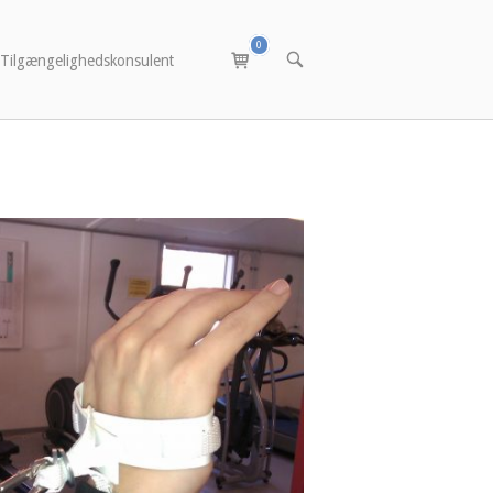
0
Vis
ÅBN
Tilgængelighedskonsulent
varekurv
SØGEFELTET