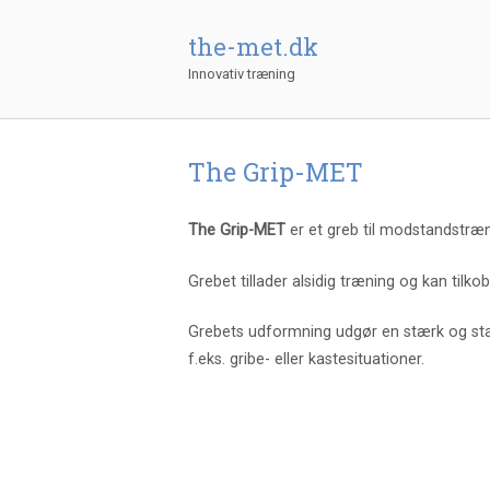
Gå
til
the-met.dk
indhold
Innovativ træning
The Grip-MET
The Grip-MET
er et greb til modstandstræn
Grebet tillader alsidig træning og kan tilk
Grebets udformning udgør en stærk og stab
f.eks. gribe- eller kastesituationer.