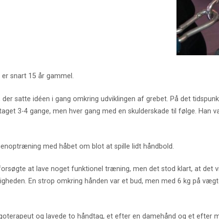
er snart 15 år gammel.
er satte idéen i gang omkring udviklingen af grebet. På det tidspunkt 
et 3-4 gange, men hver gang med en skulderskade til følge. Han var 
genoptræning med håbet om blot at spille lidt håndbold.
orsøgte at lave noget funktionel træning, men det stod klart, at det v
keligheden. En strop omkring hånden var et bud, men med 6 kg på vægt
 ergoterapeut og lavede to håndtag, et efter en damehånd og et efter 