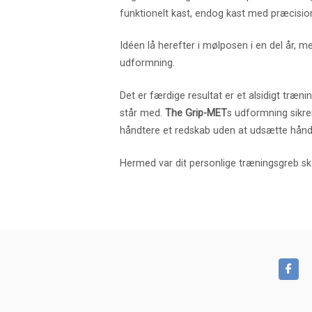
funktionelt kast, endog kast med præcisio
Idéen lå herefter i mølposen i en del år, m
udformning.
Det er færdige resultat er et alsidigt træn
står med.
The Grip-MET
s udformning sikre
håndtere et redskab uden at udsætte hånd
Hermed var dit personlige træningsgreb sk