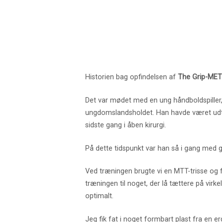
Historien bag opfindelsen af
The Grip-MET
Det var mødet med en ung håndboldspiller, d
ungdomslandsholdet. Han havde været udtag
sidste gang i åben kirurgi.
På dette tidspunkt var han så i gang med 
Ved træningen brugte vi en MTT-trisse og f
træningen til noget, der lå tættere på vir
optimalt.
Jeg fik fat i noget formbart plast fra en