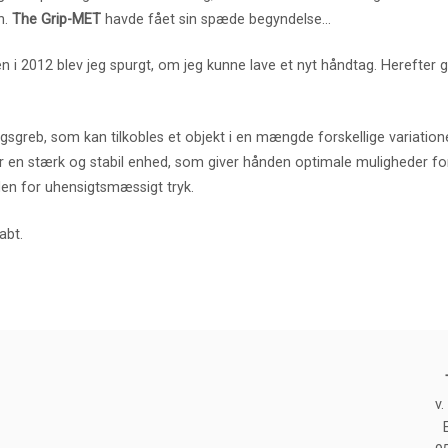
n.
The Grip-MET
havde fået sin spæde begyndelse…
en i 2012 blev jeg spurgt, om jeg kunne lave et nyt håndtag. Herefter 
ingsgreb, som kan tilkobles et objekt i en mængde forskellige variation
r en stærk og stabil enhed, som giver hånden optimale muligheder for 
en for uhensigtsmæssigt tryk.
abt.
v.