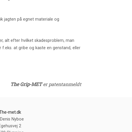
gik jagten på egnet materiale og
er, alt efter hvilket skadesproblem, man
f.eks. at gribe og kaste en genstand, eller
The Grip-MET
er patentanmeldt
The-met.dk
 Denis Nyboe
Egehusvej 2