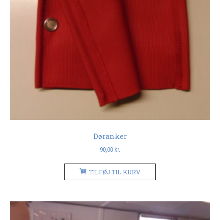
Døranker
90,00
kr.
TILFØJ TIL KURV