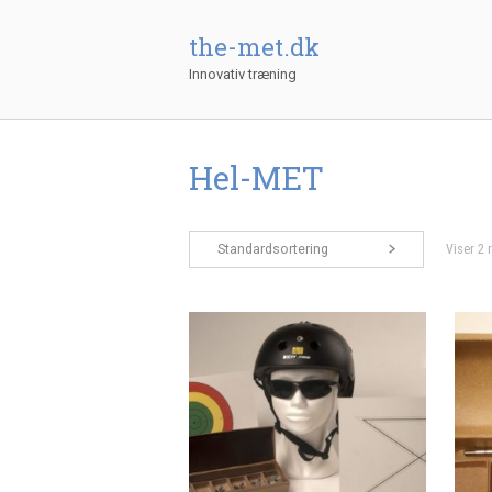
Gå
til
the-met.dk
indhold
Innovativ træning
Hel-MET
Standardsortering
Viser 2 