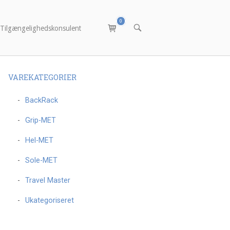
0
Vis
ÅBN
Tilgængelighedskonsulent
varekurv
SØGEFELTET
VAREKATEGORIER
BackRack
Grip-MET
Hel-MET
Sole-MET
Travel Master
Ukategoriseret