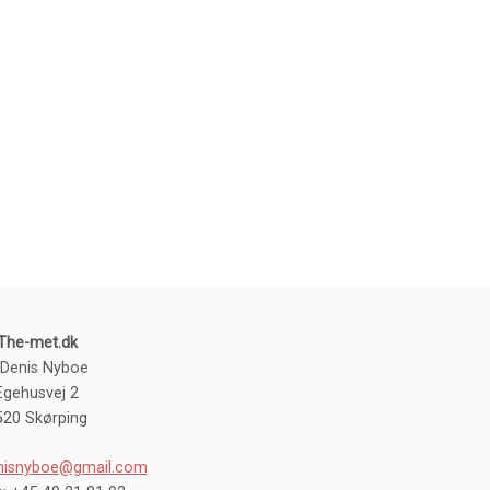
The-met.dk
 Denis Nyboe
Egehusvej 2
520 Skørping
nisnyboe@gmail.com