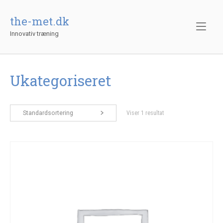
Gå
til
the-met.dk
indhold
Innovativ træning
Ukategoriseret
Standardsortering
Viser 1 resultat